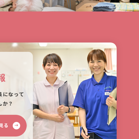
報
員になって
んか？
見る