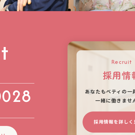
t
Recruit
採用情
0028
あなたもベティの⼀
⼀緒に働きませ
）
採用情報を詳しく