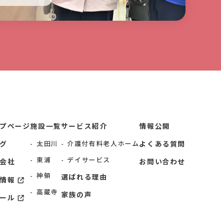
プページ
施設一覧
サービス紹介
情報公開
グ
太田川
介護付有料⽼⼈ホーム
よくある質問
東浦
デイサービス
会社
お問い合わせ
神領
選ばれる理由
情報
高蔵寺
家族の声
ール