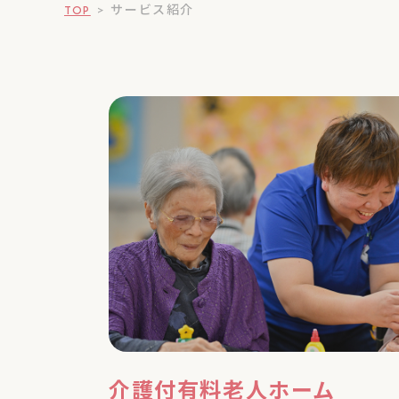
TOP
>
サービス紹介
介護付有料⽼⼈ホーム