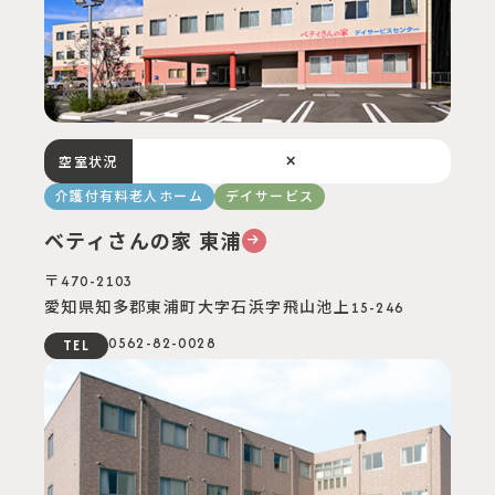
×
空室状況
介護付有料老人ホーム
デイサービス
ベティさんの家 東浦
〒470-2103
愛知県知多郡東浦町⼤字⽯浜字⾶⼭池上15-246
0562-82-0028
TEL