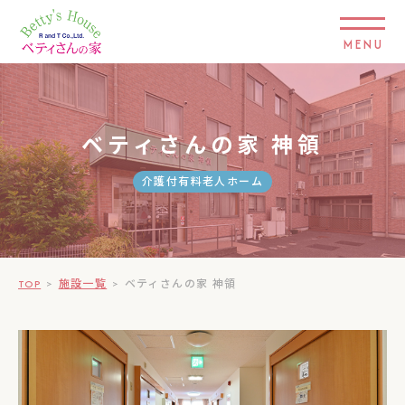
MENU
ベティさんの家 神領
介護付有料老人ホーム
TOP
>
施設一覧
>
ベティさんの家 神領