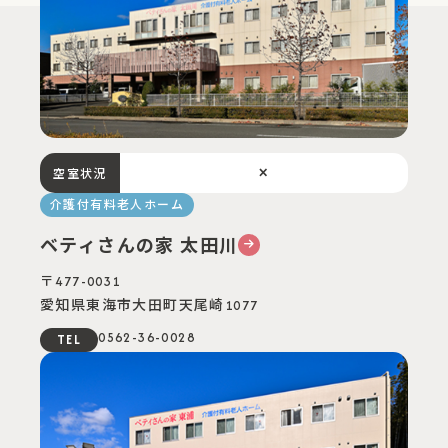
×
空室状況
介護付有料老人ホーム
ベティさんの家 太田川
〒477-0031
愛知県東海市⼤⽥町天尾崎1077
0562-36-0028
TEL