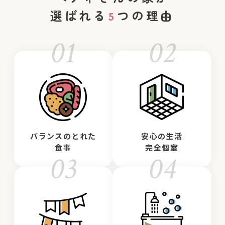
選ばれる
5
つの理由
01
02
バランスのとれた
安心の生活
食事
完全個室
03
04