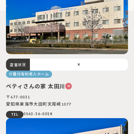
×
空室状況
介護付有料老人ホーム
ベティさんの家 太田川
〒477-0031
愛知県東海市⼤⽥町天尾崎1077
0562-36-0028
TEL