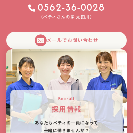
0562-36-0028
（ベティさんの家 太⽥川）
メールでお問い合わせ
Recruit
採用情報
あなたもベティの⼀員になって
⼀緒に働きませんか？