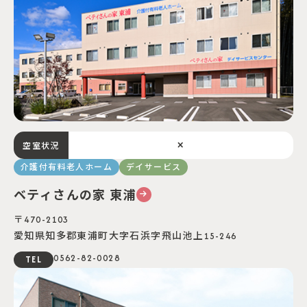
×
空室状況
介護付有料老人ホーム
デイサービス
ベティさんの家 東浦
〒470-2103
愛知県知多郡東浦町⼤字⽯浜字⾶⼭池上15-246
0562-82-0028
TEL