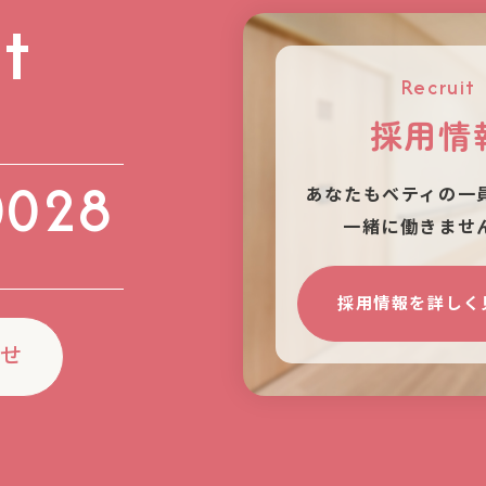
t
Recruit
採用情
0028
あなたもベティの⼀
⼀緒に働きませ
）
採用情報を詳しく
わせ