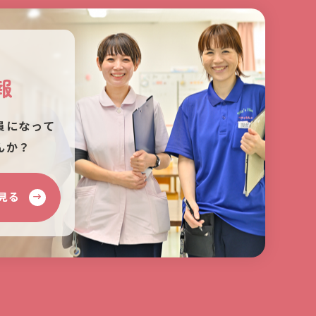
報
員になって
んか？
見る