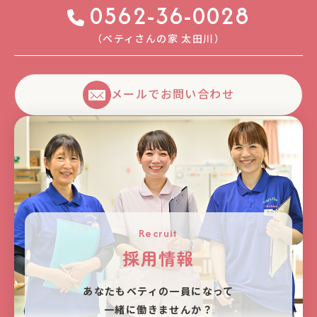
0562-36-0028
（ベティさんの家 太⽥川）
メールでお問い合わせ
Recruit
採用情報
あなたもベティの⼀員になって
⼀緒に働きませんか？