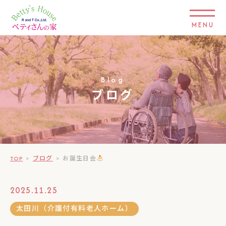
MENU
Blog
ブログ
TOP
>
ブログ
>
お誕生日会
2025.11.25
太田川（介護付有料老人ホーム）