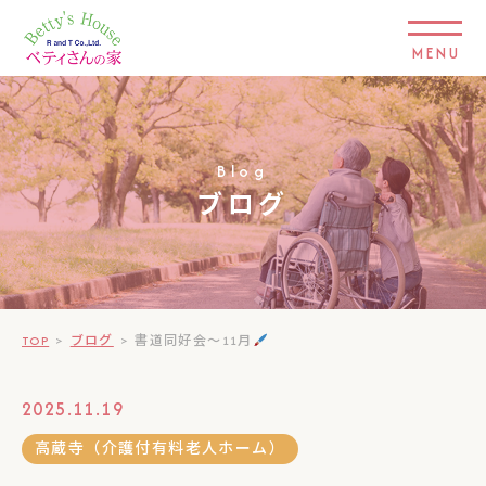
MENU
Blog
ブログ
TOP
>
ブログ
>
書道同好会～11月
2025.11.19
高蔵寺（介護付有料老人ホーム）