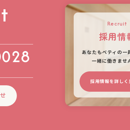
t
Recruit
採用情
0028
あなたもベティの⼀
⼀緒に働きませ
）
採用情報を詳しく
わせ