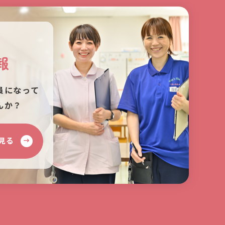
報
員になって
んか？
見る