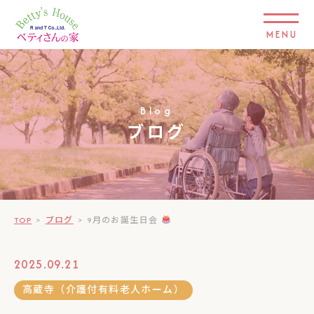
MENU
Blog
ブログ
TOP
>
ブログ
>
9月のお誕生日会
2025.09.21
高蔵寺（介護付有料老人ホーム）