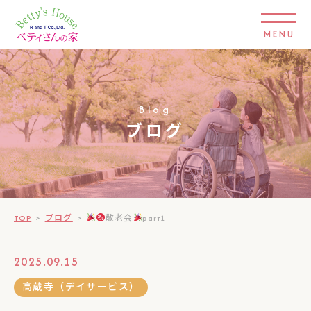
MENU
Blog
ブログ
TOP
>
ブログ
>
敬老会
part1
2025.09.15
高蔵寺（デイサービス）