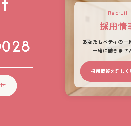
t
Recruit
採用情
0028
あなたもベティの⼀
⼀緒に働きませ
）
採用情報を詳しく
わせ