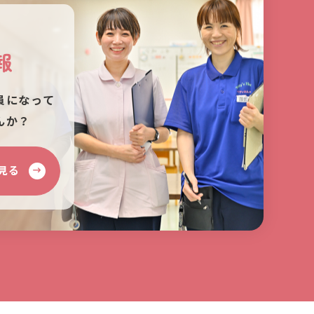
報
員になって
んか？
見る